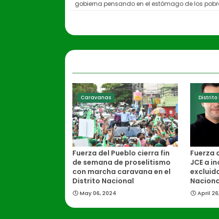
gobierna pensando en el estómago de los pobr
Caravanas
Distrit
Fuerza del Pueblo cierra fin
Fuerza d
de semana de proselitismo
JCE a in
con marcha caravana en el
excluida
Distrito Nacional
Naciona
May 06, 2024
April 26