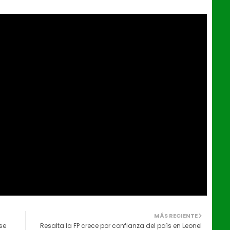
MÁS RECIENTE
se
Resalta la FP crece por confianza del país en Leonel