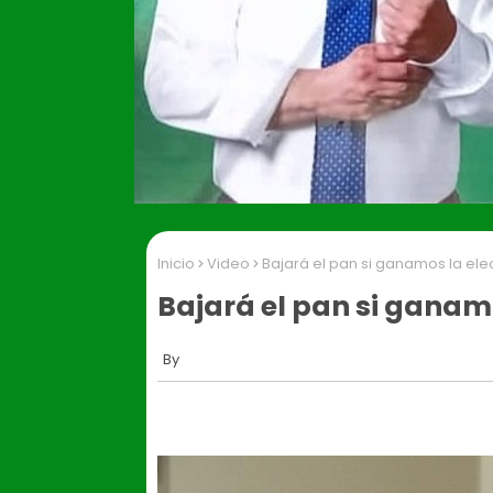
Inicio
Video
Bajará el pan si ganamos la el
Bajará el pan si ganam