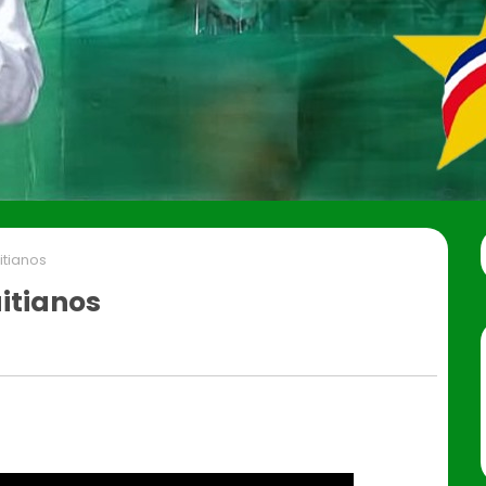
itianos
aitianos